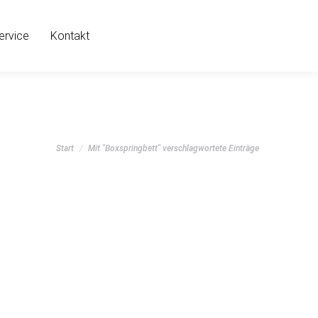
ervice
Kontakt
Sie befinden sich hier:
Start
Mit "Boxspringbett" verschlagwortete Einträge