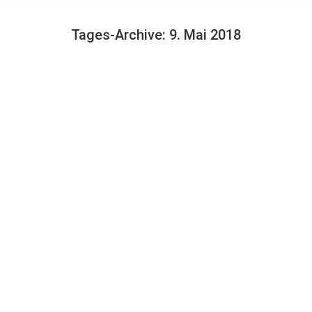
Tages-Archive:
9. Mai 2018
Sie befinden sich hier:
Pflege-Hilfsprodukte