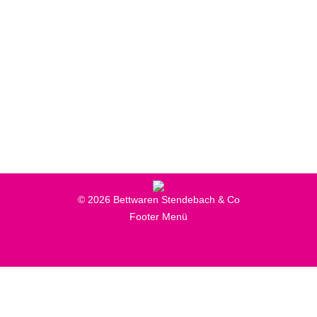
Bettwaren
,
Produkte
Von
Online-Marketing
9. Mai 2018
Mit Daunen-, Schurwoll- oder Synthetik-Füllung.
Unsere Kissen und Decken sorgen bei allen
Ansprüchen für das ideale Schlafklima.
© 2026 Bettwaren Stendebach & Co
Footer Menü