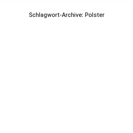
Schlagwort-Archive:
Polster
Sie befinden sich hier:
Decken & Kissen