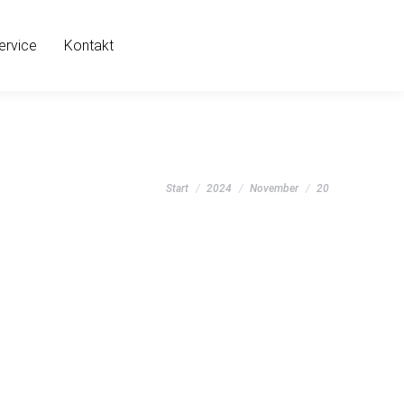
ervice
Kontakt
Sie befinden sich hier:
Start
2024
November
20