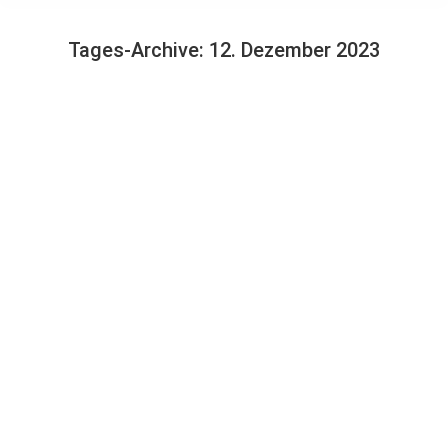
Tages-Archive:
12. Dezember 2023
Sie befinden sich hier:
Entdecken Sie unsere neue