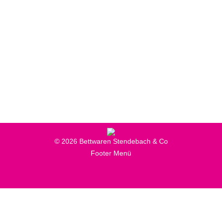
Manufakturwelt
Bettgestelle & Zubehör
,
Neuigkeiten
,
Produkte
Von
Online Marketing
12. Dezember 2023
Ästhetischer und fühlbarer Schlafkomfort nach
Maß.
© 2026 Bettwaren Stendebach & Co
Footer Menü