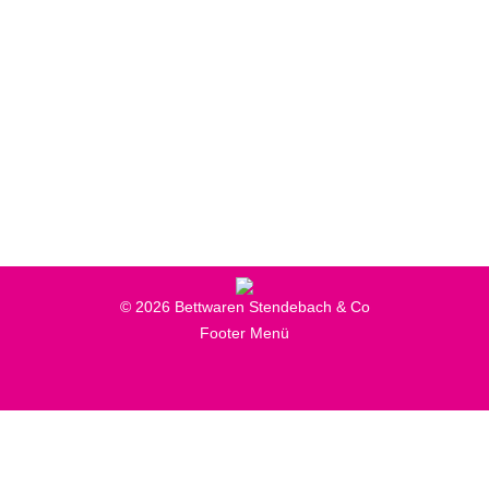
Produkte
,
Schlafsysteme & Matratzen
Von
Online-Marketing
24. Mai 2018
Taschenfederkernmatratzen sorgen für gute
Stützung des Körpers und hohe Stabilität. Was
unsere Matratzen ausmacht, erfahren Sie hier.
© 2026 Bettwaren Stendebach & Co
Footer Menü