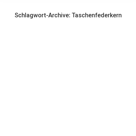
Schlagwort-Archive:
Taschenfederkern
Sie befinden sich hier:
Taschenfederkernmatratzen