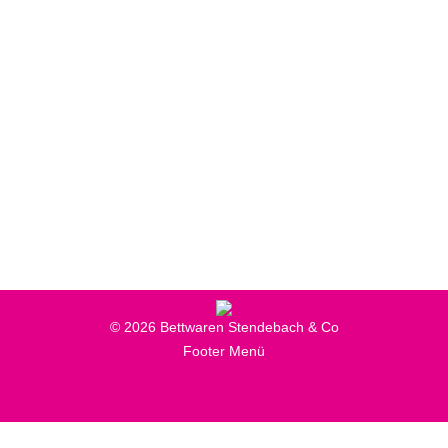
Warum im Sommer ins
Stendebach Outlet?
Aktionen
,
Neuigkeiten
Von
Online Marketing
17. August 2020
Trotz sommerlicher Hitze zum entspannten
Einkaufserlebnis im Stendebach Outlet
© 2026 Bettwaren Stendebach & Co
Footer Menü