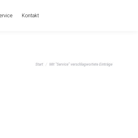
ervice
Kontakt
Sie befinden sich hier:
Start
Mit "Service" verschlagwortete Einträge