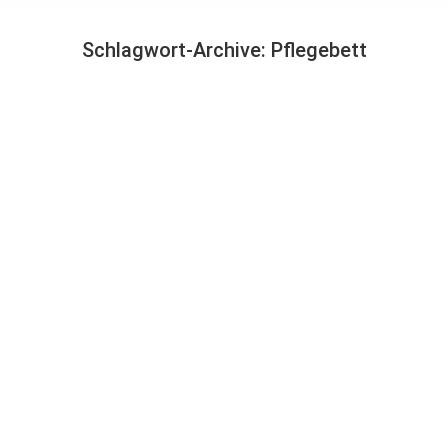
Schlagwort-Archive:
Pflegebett
Sie befinden sich hier:
Komfort- & Seniorenbetten