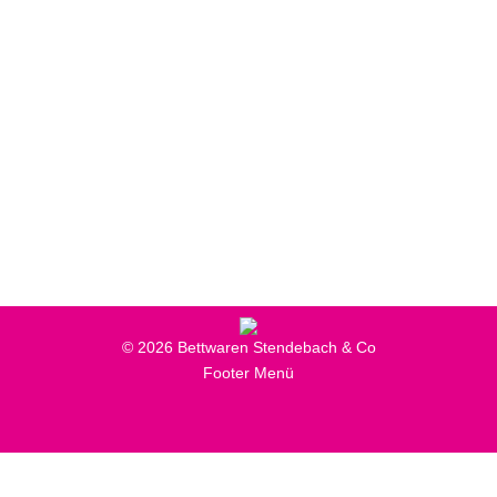
Produkte
,
Schlafsysteme & Matratzen
Von
Online-Marketing
24. Mai 2018
Unsere Komfort- und Seniorenbetten sind für
besondere Anlässe entwickelt. Für körperliche
Einschränkungen im Alltag bieten wir so
hochwertige Lösungen.
© 2026 Bettwaren Stendebach & Co
Footer Menü