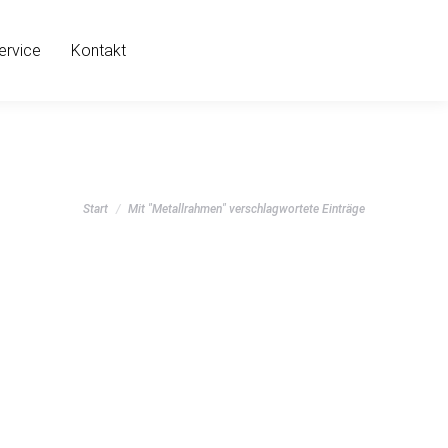
ervice
Kontakt
Sie befinden sich hier:
Start
Mit "Metallrahmen" verschlagwortete Einträge