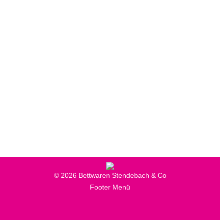
Lieferung in luftige Höhen
Neuigkeiten
,
Schlafsysteme & Matratzen
Von
Online-Marketing
21. August 2018
Hoch hinaus geht es für dieses Cairona-
Boxspringbett. Lieferservice auch bei speziellen
Anforderungen
© 2026 Bettwaren Stendebach & Co
Footer Menü