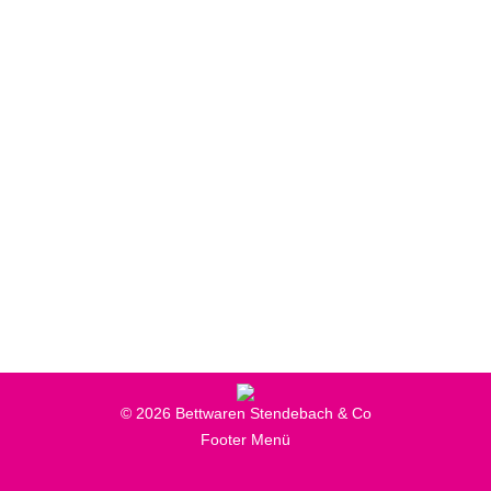
Kinder-Bettwaren
Bettwaren
,
Produkte
Von
Online-Marketing
11. Mai 2018
Matratzen und Bettwaren für den Nachwuchs.
Gefertigt nach höchsten Ansprüchen an Qualität
und Gesundheit.
© 2026 Bettwaren Stendebach & Co
Footer Menü