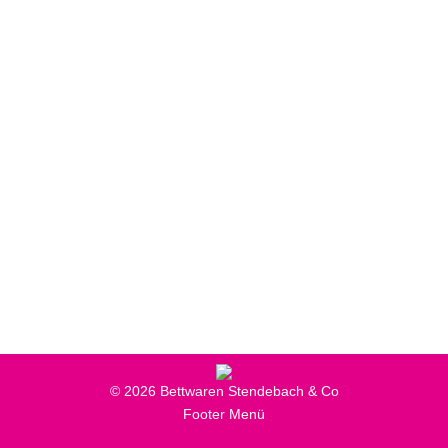
Curt Bauer Bettwäsche,
Made in Germany
Bettwaren
,
Neuigkeiten
,
Produkte
Von
Online-Marketing
17. September 2019
Qualität Made in Germany – das bietet unsere
neue Bettwäsche Marke Curt Bauer aus Aue im
Erzgebirge
© 2026 Bettwaren Stendebach & Co
Footer Menü