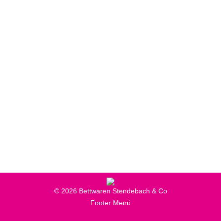
MATYX – 240 Millionen
Schlaflösungen von
Stendebach
Produkte
,
Schlafsysteme & Matratzen
Von
Online-Marketing
25. September 2018
Entdecken Sie Matyx! Unsere neue Matratze bietet
Ihnen mehr als 240 Millionen Varianten für perfekt
angepassten Schlaf.
© 2026 Bettwaren Stendebach & Co
Footer Menü