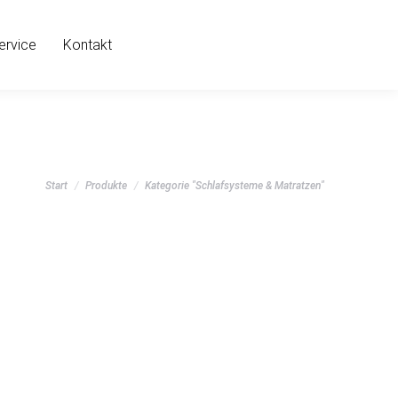
ervice
Kontakt
Sie befinden sich hier:
Start
Produkte
Kategorie "Schlafsysteme & Matratzen"