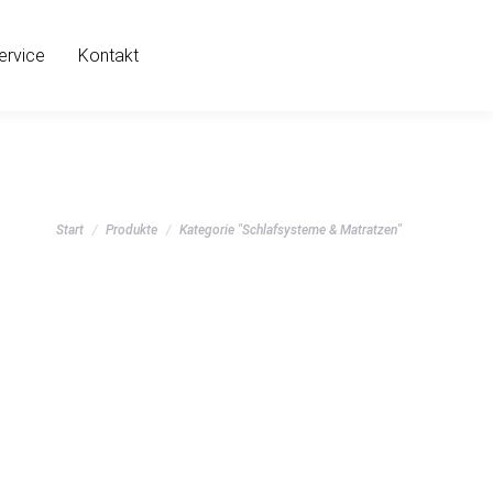
ervice
Kontakt
Sie befinden sich hier:
Start
Produkte
Kategorie "Schlafsysteme & Matratzen"