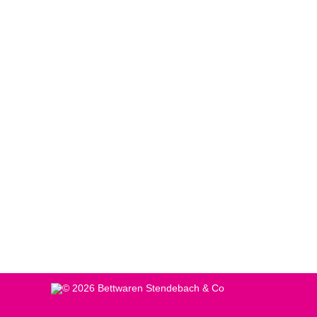
Lieferung in luftige Höhen
Neuigkeiten
,
Schlafsysteme & Matratzen
Von
Online-
Hoch hinaus geht es für dieses Cairona-Boxspring
© 2026 Bettwaren Stendebach & Co