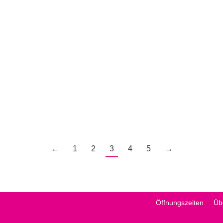
Marketing
21. August 2018
bett. Lieferservice auch bei speziellen Anforderungen
←
1
2
3
4
5
→
Öffnungszeiten
Üb